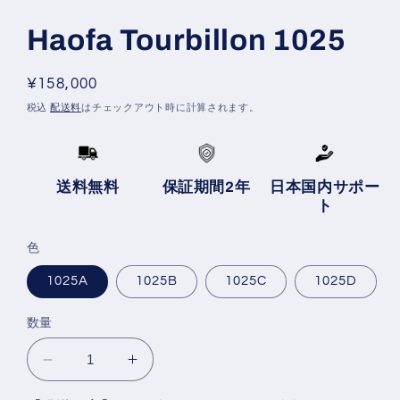
Haofa Tourbillon 1025
通
¥158,000
常
税込
配送料
はチェックアウト時に計算されます。
価
格
送料無料
保証期間2年
日本国内サポー
ト
色
1025A
1025B
1025C
1025D
数量
Haofa
Haofa
Tourbillon
Tourbillon