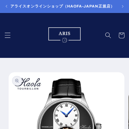
コンテ
アライスオンラインショップ（HAOFA-JAPAN正規店）
ンツに
進む
カ
ー
ト
商品情
報にス
キップ