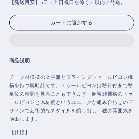
1025
1025
【発送目安】
5日（土日祝日を除く）以内に発送。
の
の
数
数
カートに追加する
量
量
を
を
減
増
ら
や
す
す
商品説明
チーク材模様の文字盤とフライングトゥールビヨン機
構を持つ腕時計です。トゥールビヨンは秒針付きで秒
単位の時間を見ることもできます。超複雑機構のトゥ
ールビヨンと木材柄というユニークな組み合わせのデ
ザインで芸術的なスタイルを醸し出し、独の雰囲気を
演出します。
【仕様】