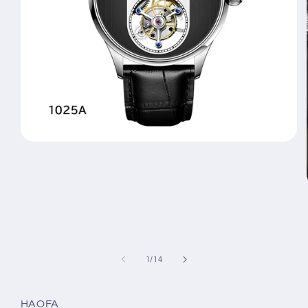
モ
ー
ダ
ル
で
メ
デ
ィ
ア
(1)
の
1
/
14
を
開
く
HAOFA