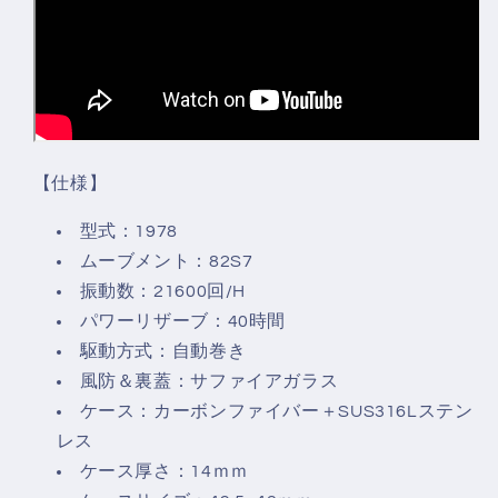
【仕様】
型式：1978
ムーブメント：82S7
振動数：21600回/H
パワーリザーブ：40時間
駆動方式：自動巻き
風防＆裏蓋：サファイアガラス
ケース：カーボンファイバー＋SUS316Lステン
レス
ケース厚さ：14ｍｍ