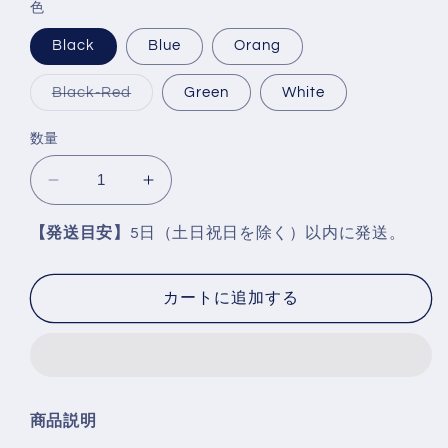
色
Black
Blue
Orang
バ
Black-Red
Green
White
リ
エ
ー
数量
シ
ョ
ン
Haofa
Haofa
は
売
Mechanical
Mechanical
り
1978
1978
切
【発送目安】
5日（土日祝日を除く）以内に発送。
れ
の
の
て
い
数
数
る
カートに追加する
か
量
量
販
売
を
を
で
き
減
増
ま
ら
や
せ
ん
す
す
商品説明