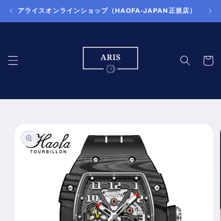
コンテ
アライスオンラインショップ（HAOFA-JAPAN正規店）
ンツに
進む
カ
ー
ト
商品情
報にス
キップ