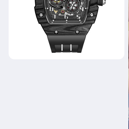
モ
ー
ダ
ル
で
メ
デ
ィ
ア
(1)
を
開
く