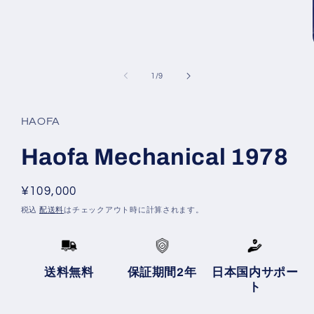
の
1
/
9
HAOFA
Haofa Mechanical 1978
通
¥109,000
常
税込
配送料
はチェックアウト時に計算されます。
価
格
送料無料
保証期間2年
日本国内サポー
ト