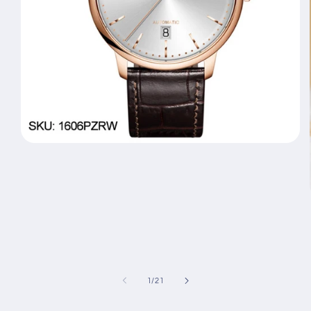
モ
ー
ダ
ル
で
メ
デ
ィ
ア
(1)
を
の
1
/
21
開
く