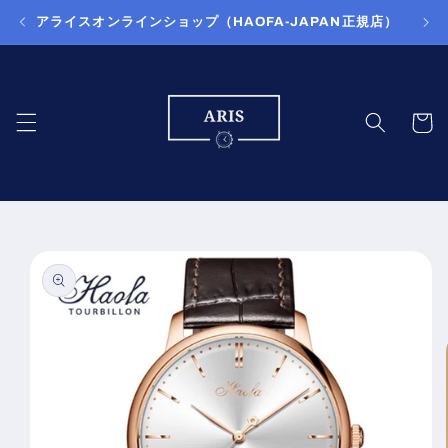
コンテ
アライスオンラインショップ（HAOFA-JAPAN正規店）
ンツに
進む
カ
ー
ト
商品情
報にス
キップ