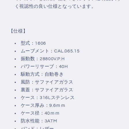
く視認性の良い仕様となっています。
【仕様】
型式：1606
ムーブメント：CAL.065.15
振動数：28800V.P.H
パワーリサーブ：40H
駆動方式：自動巻き
風防：サファイアガラス
裏蓋：サファイアガラス
ケース：316Lステンレス
ケース厚み：
9.6
ｍｍ
ケース径：40ｍｍ
防水性能：3ATM
バンド：レザー