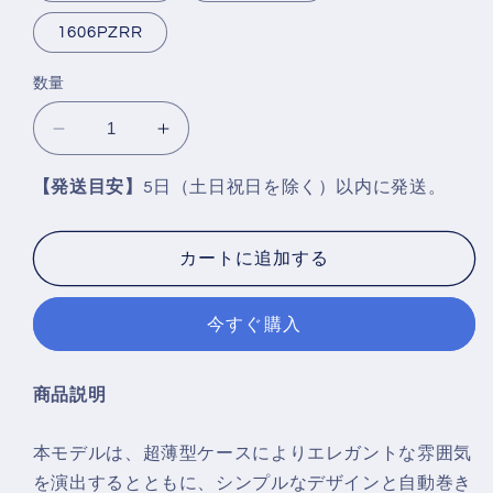
1606PZRR
数量
Haofa
Haofa
Mechanical
Mechanical
1606（超
1606（超
【発送目安】
5日（土日祝日を除く）以内に発送。
薄
薄
型）
型）
カートに追加する
の
の
数
数
今すぐ購入
量
量
を
を
減
増
商品説明
ら
や
す
す
本モデルは、超薄型ケースによりエレガントな雰囲気
を演出するとともに、シンプルなデザインと自動巻き