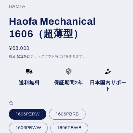
HAOFA
Haofa Mechanical
1606（超薄型）
通
¥68,000
常
税込
配送料
はチェックアウト時に計算されます。
価
格
送料無料
保証期間2年
日本国内サポー
ト
色
1606PZRW
1606PBRB
1606PBWW
1606PBWB