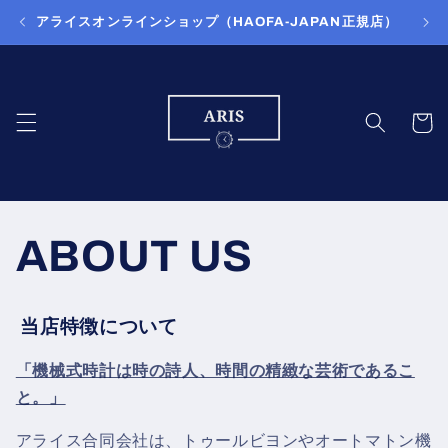
コンテ
アライスオンラインショップ（HAOFA-JAPAN正規店）
ンツに
進む
カ
ー
ト
ABOUT US
当店特徴について
「機械式時計は時の詩人、時間の精緻な芸術であるこ
と。」
アライス合同会社は、トゥールビヨンやオートマトン機