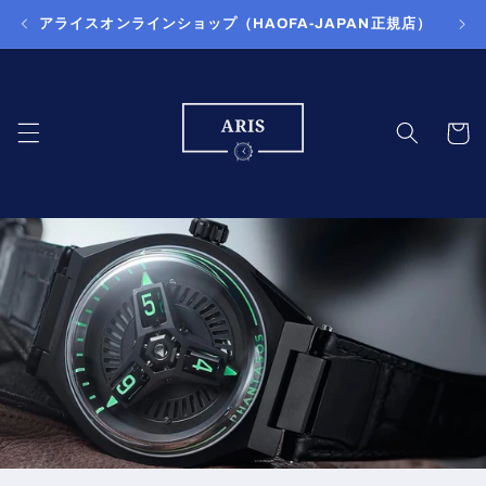
コンテ
アライスオンラインショップ（HAOFA-JAPAN正規店）
ンツに
進む
カ
ー
ト